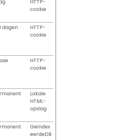
dag
HTTP-
cookie
0 dagen
HTTP-
cookie
ssie
HTTP-
cookie
rmanent
Lokale
HTML-
opslag
rmanent
Geïndex
eerdeDB