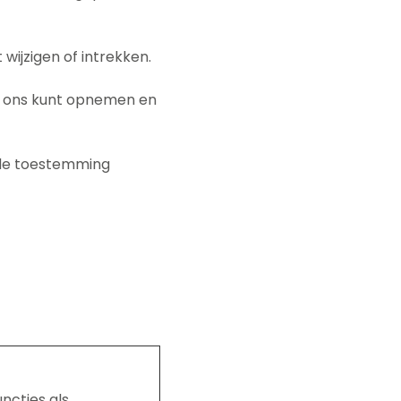
ijzigen of intrekken.
et ons kunt opnemen en
 de toestemming
ncties als