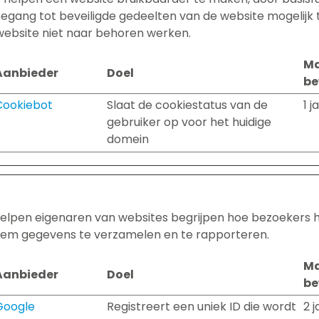
oegang tot beveiligde gedeelten van de website mogelijk
website niet naar behoren werken.
Ma
Aanbieder
Doel
be
Cookiebot
Slaat de cookiestatus van de
1 j
gebruiker op voor het huidige
domein
 helpen eigenaren van websites begrijpen hoe bezoekers 
iem gegevens te verzamelen en te rapporteren.
Ma
Aanbieder
Doel
be
Google
Registreert een uniek ID die wordt
2 j