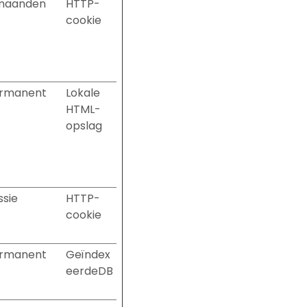
maanden
HTTP-
cookie
rmanent
Lokale
HTML-
opslag
ssie
HTTP-
cookie
rmanent
Geïndex
eerdeDB