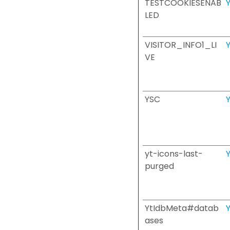
TESTCOOKIESENAB
LED
VISITOR_INFO1_LI
VE
YSC
yt-icons-last-
purged
YtIdbMeta#datab
ases