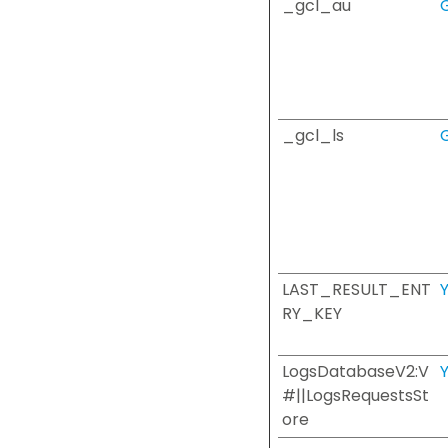
_gcl_au
_gcl_ls
LAST_RESULT_ENT
RY_KEY
LogsDatabaseV2:V
#||LogsRequestsSt
ore