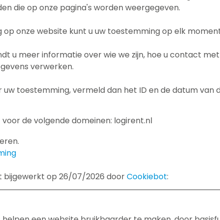
den die op onze pagina's worden weergegeven.
g op onze website kunt u uw toestemming op elk moment w
indt u meer informatie over wie we zijn, hoe u contact m
egevens verwerken.
er uw toestemming, vermeld dan het ID en de datum van
voor de volgende domeinen: logirent.nl
geren.
ming
st bijgewerkt op 26/07/2026 door
Cookiebot
:
 helpen een website bruikbaarder te maken, door basisfu