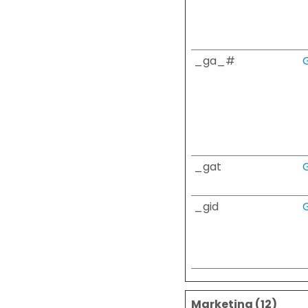
_ga_#
_gat
_gid
Marketing (12)