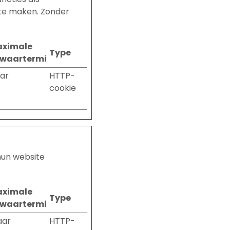
 te maken. Zonder
ximale
Type
waartermijn
aar
HTTP-
cookie
hun website
ximale
Type
waartermijn
aar
HTTP-